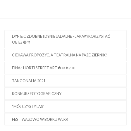
DYNIE OZDOBNE I DYNIE JADALNE – JAK WYKORZYSTAĆ
OBIE? 🎃🍴
CIEKAWA PROPOZYCJA TEATRALNA NA PAŹDZIERNIK!
FINAŁ HORTI STREET ART 🎃🎨⛹️‍♀️🤸‍♂️
TANGONALIA 2021
KONKURS FOTOGRAFICZNY
"MÓJ CZYSTY LAS"
FESTIWALOWO W BORKU WLKP.