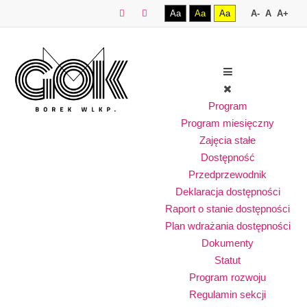
Aa
Aa
Aa
A-
A
A+
Program
Program miesięczny
Zajęcia stałe
Dostępność
Przedprzewodnik
Deklaracja dostępności
Raport o stanie dostępności
Plan wdrażania dostępności
Dokumenty
Statut
Program rozwoju
Regulamin sekcji