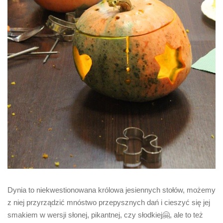
Dynia to niekwestionowana królowa jesiennych stołów, możemy
z niej przyrządzić mnóstwo przepysznych dań i cieszyć się jej
smakiem w wersji słonej, pikantnej, czy słodkiej🤗, ale to też